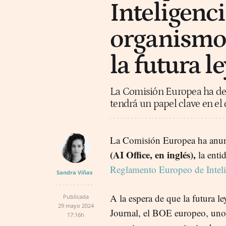
Inteligencia
organismo 
la futura le
La Comisión Europea ha des
tendrá un papel clave en el
La Comisión Europea ha anun
(AI Office, en inglés),
la enti
Reglamento Europeo de Intelig
Sandra Viñas
A la espera de que la futura l
Publicada
29 mayo 2024
Journal, el BOE europeo, uno 
17:16h