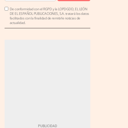
De conformidad con el RGPD y la LOPDGDD, EL LEÓN
DE EL ESPAÑOL PUBLICACIONES, S.A. tratará los datos
facilitados con la finalidad de remitirle noticias de
actualidad.