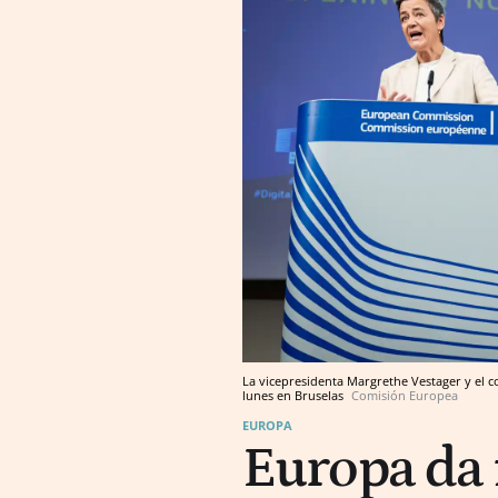
La vicepresidenta Margrethe Vestager y el c
lunes en Bruselas
Comisión Europea
EUROPA
Europa da 