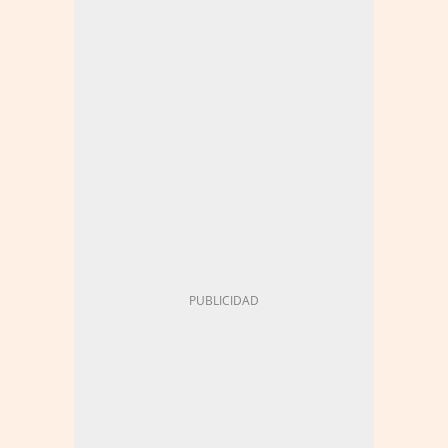
COMUNIDAD VALENCIANA
INTELIGENCIA ARTIFICIAL
ÓSCAR LÓPEZ
TECNOLOGÍA
INNOVACIÓN