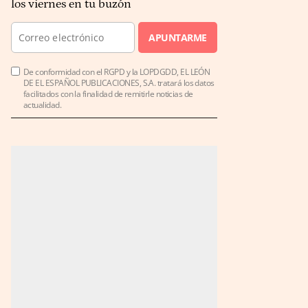
los viernes en tu buzón
APUNTARME
De conformidad con el RGPD y la LOPDGDD, EL LEÓN
DE EL ESPAÑOL PUBLICACIONES, S.A. tratará los datos
facilitados con la finalidad de remitirle noticias de
actualidad.