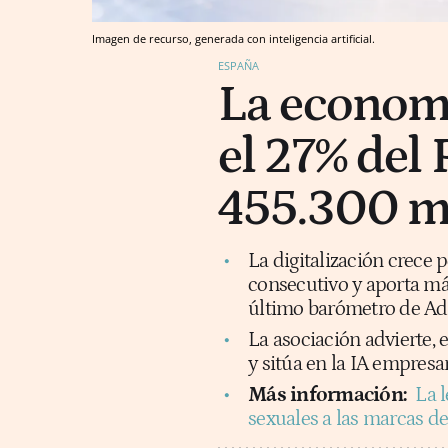
Imagen de recurso, generada con inteligencia artificial.
ESPAÑA
La economí
el 27% del
455.300 mi
La digitalización crece
consecutivo y aporta más
último barómetro de Adi
La asociación advierte, e
y sitúa en la IA empresa
Más información:
La l
sexuales a las marcas de