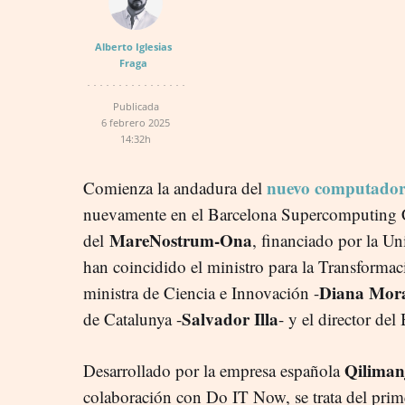
Alberto Iglesias
Fraga
Publicada
6 febrero 2025
14:32h
nuevo computador
Comienza la andadura del
nuevamente en el Barcelona Supercomputing
MareNostrum-Ona
del
, financiado por la U
han coincidido el ministro para la Transformac
Diana Mor
ministra de Ciencia e Innovación -
Salvador Illa
de Catalunya -
- y el director de
Qiliman
Desarrollado por la empresa española
colaboración con Do IT Now, se trata del pr