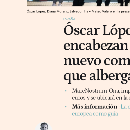
Óscar López, Diana Morant, Salvador Illa y Mateo Valero en la pres
ESPAÑA
Óscar Lópe
encabezan 
nuevo com
que alberg
MareNostrum-Ona, impul
euros y se ubicará en l
Más información
:
La c
europea como guía