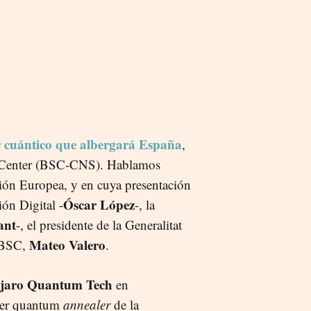
 cuántico que albergará España
,
 Center (BSC-CNS). Hablamos
nión Europea, y en cuya presentación
Óscar López
ión Digital -
-, la
ant
-, el presidente de la Generalitat
Mateo Valero
l BSC,
.
jaro Quantum Tech
en
imer quantum
annealer
de la