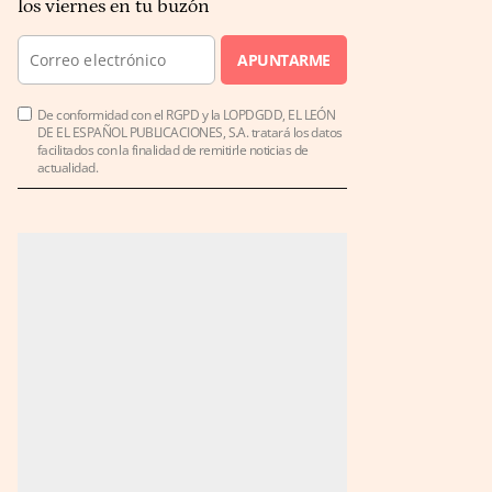
los viernes en tu buzón
APUNTARME
De conformidad con el RGPD y la LOPDGDD, EL LEÓN
DE EL ESPAÑOL PUBLICACIONES, S.A. tratará los datos
facilitados con la finalidad de remitirle noticias de
actualidad.