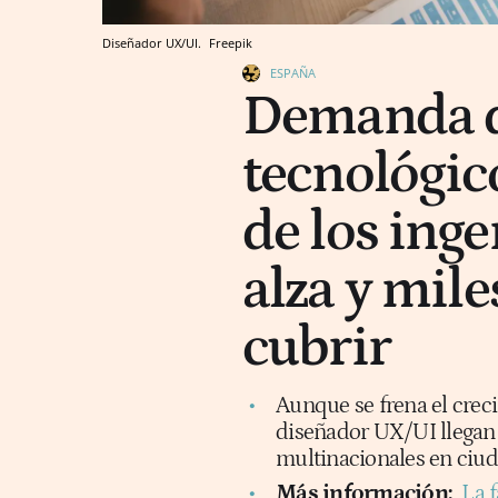
Diseñador UX/UI.
Freepik
ESPAÑA
Demanda d
tecnológic
de los inge
alza y mile
cubrir
Aunque se frena el creci
diseñador UX/UI llegan
multinacionales en ciu
Más información:
La f