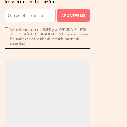
los viernes en tu buzón
APUNTARME
De conformidad con el RGPD y la LOPDGDD, EL LEÓN
DE EL ESPAÑOL PUBLICACIONES, S.A. tratará los datos
facilitados con la finalidad de remitirle noticias de
actualidad.