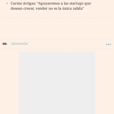
Carme Artigas: “Apoyaremos a las startups que
desean crecer, vender no es la única salida"
EDUCACIÓN
MINISTERIO DE ECONOMÍA Y TRANSFORMACIÓN DIGITAL
GOBIERNO DE ESPAÑA
MINISTERIO DE EDUCACIÓN Y FORMACIÓN PROFESIONAL
TRANSFORMACIÓN DIGITAL