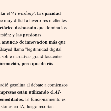
la opacidad
ar el '
AI-washing
':
e muy difícil a inversores o clientes
etórico desbocado
que domina los
as presiones
rsión; y l
el anuncio de innovación más que
Elsayed llama "legitimidad digital
a sobre narrativas grandilocuentes
formación, pero que detrás
ñadió gasolina al debate a comienzos
presas están utilizando el
AI-
remeditados
. El funcionamiento es
siones en IA, luego recortan