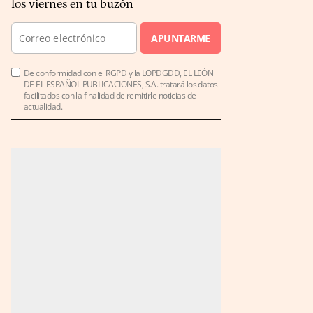
los viernes en tu buzón
APUNTARME
De conformidad con el RGPD y la LOPDGDD, EL LEÓN
DE EL ESPAÑOL PUBLICACIONES, S.A. tratará los datos
facilitados con la finalidad de remitirle noticias de
actualidad.