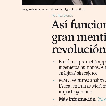
Imagen de recurso, creada con inteligencia artificial.
POLÍTICA DIGITAL
Así funcion
gran menti
revolución
Builder.ai prometió app
ingenieros humanos; Am
'mágicas' sin cajeros.
MMC Ventures analizó 2.
IA real, mientras McKin
impacto genuino.
Más información
:
'AI 