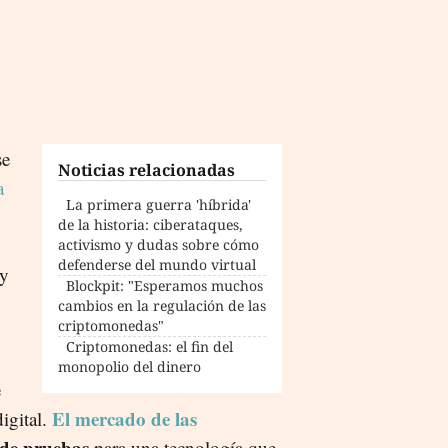
e
Noticias relacionadas
a
La primera guerra 'híbrida'
de la historia: ciberataques,
activismo y dudas sobre cómo
defenderse del mundo virtual
 y
Blockpit: "Esperamos muchos
cambios en la regulación de las
criptomonedas"
Criptomonedas: el fin del
monopolio del dinero
e
El mercado de las
igital.
 de pruebas
para una tecnología que