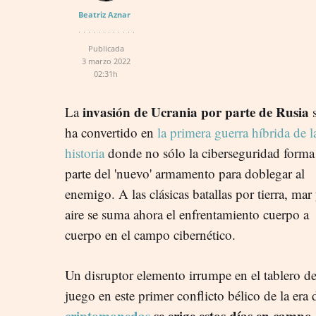
Beatriz Aznar
Publicada
3 marzo 2022
02:31h
invasión de Ucrania por parte de Rusia
La
s
ha convertido en
la primera guerra híbrida de l
historia
donde no sólo la ciberseguridad forma
parte del 'nuevo' armamento para doblegar al
enemigo. A las clásicas batallas por tierra, mar
aire se suma ahora el enfrentamiento cuerpo a
cuerpo en el campo cibernético.
Un disruptor elemento irrumpe en el tablero d
juego en este primer conflicto bélico de la era d
criptomonedas
se erige estos días en campo