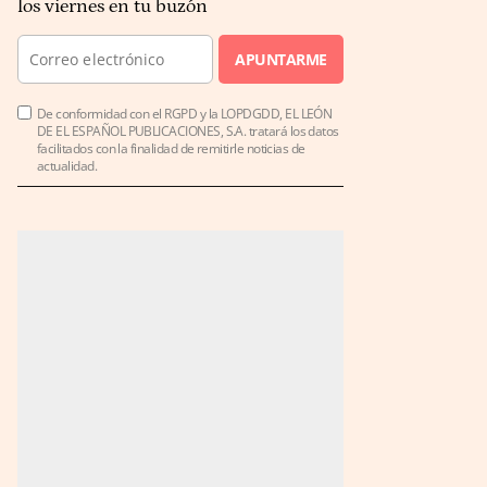
los viernes en tu buzón
APUNTARME
De conformidad con el RGPD y la LOPDGDD, EL LEÓN
DE EL ESPAÑOL PUBLICACIONES, S.A. tratará los datos
facilitados con la finalidad de remitirle noticias de
actualidad.