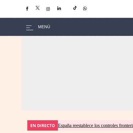
EN DIRECTO
España reestablece los controles fronteri