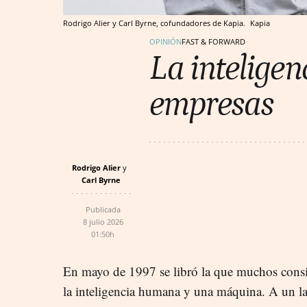
Rodrigo Alier y Carl Byrne, cofundadores de Kapia.
Kapia
OPINIÓN
FAST & FORWARD
La inteligenc
empresas
Rodrigo Alier
Carl Byrne
Publicada
8 julio 2026
01:50h
En mayo de 1997 se libró la que muchos consid
la inteligencia humana y una máquina. A un la