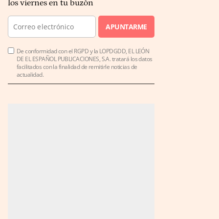
los viernes en tu buzón
APUNTARME
De conformidad con el RGPD y la LOPDGDD, EL LEÓN
DE EL ESPAÑOL PUBLICACIONES, S.A. tratará los datos
facilitados con la finalidad de remitirle noticias de
actualidad.