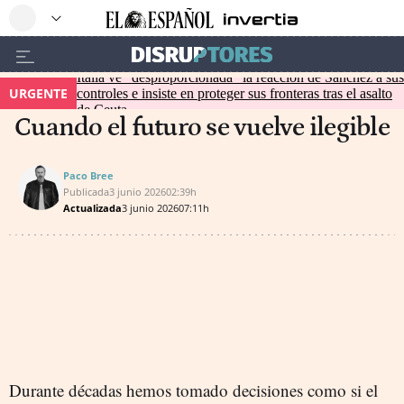
Italia ve "desproporcionada" la reacción de Sánchez a sus
URGENTE
controles e insiste en proteger sus fronteras tras el asalto
de Ceuta
Cuando el futuro se vuelve ilegible
Paco Bree
Publicada
3 junio 2026
02:39h
Actualizada
3 junio 2026
07:11h
Durante décadas hemos tomado decisiones como si el