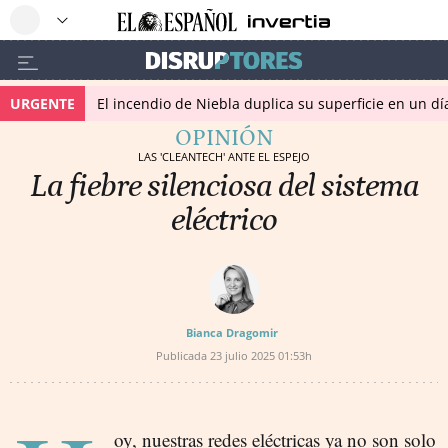
URGENTE
El incendio de Niebla duplica su superficie en un dí
OPINIÓN
LAS 'CLEANTECH' ANTE EL ESPEJO
La fiebre silenciosa del sistema
eléctrico
Bianca Dragomir
Publicada
23 julio 2025
01:53h
oy, nuestras redes eléctricas ya no son solo