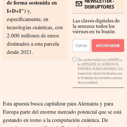
NEWSLETTER -
de forma sostenida en
DISRUPTORES
I+D+I")
y,
específicamente, en
Las claves digitales de
tecnologías cuánticas, con
la semana todos los
viernes en tu buzón
2.000 millones de euros
destinados a esta parcela
APUNTARME
desde 2021.
De conformidad con el RGPD y
la LOPDGDD, EL LEÓN DE EL
ESPAÑOL PUBLICACIONES, S.A.
tratará los datos facilitados con
la finalidad de remitirle noticias
de actualidad.
Esta apuesta busca capitalizar para Alemania y para
Europa parte del enorme mercado potencial que se está
gestando en torno a la computación cuántica. De