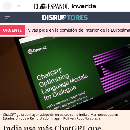
URGENTE
Vivas pide en la comisión de Interior de la Eurocáma
ChatGPT goza de mayor adopción en países como India o Marruecos que en
Estados Unidos o Reino Unido. Imagen: Rolf van Root /Unsplash.
India usa más ChatGPT que