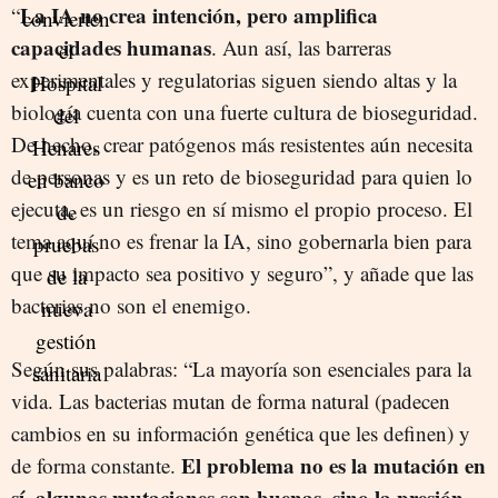
La IA no crea intención, pero amplifica
“
capacidades humanas
. Aun así, las barreras
experimentales y regulatorias siguen siendo altas y la
biología cuenta con una fuerte cultura de bioseguridad.
De hecho, crear patógenos más resistentes aún necesita
de personas y es un reto de bioseguridad para quien lo
ejecuta, es un riesgo en sí mismo el propio proceso. El
tema aquí no es frenar la IA, sino gobernarla bien para
que su impacto sea positivo y seguro”, y añade que las
bacterias no son el enemigo.
Según sus palabras: “La mayoría son esenciales para la
vida. Las bacterias mutan de forma natural (padecen
cambios en su información genética que les definen) y
El problema no es la mutación en
de forma constante.
sí, algunas mutaciones son buenas, sino la presión