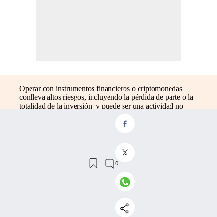
Operar con instrumentos financieros o criptomonedas
conlleva altos riesgos, incluyendo la pérdida de parte o la
totalidad de la inversión, y puede ser una actividad no
recomendada para todos los inversores. Los precios de las
criptomonedas son extremadamente volátiles y pueden
verse afectadas por factores externos como el financiero,
el legal o el político. Operar con apalancamiento aumenta
significativamente los riesgos de la inversión. Antes de
realizar cualquier inversión en instrumentos financieros o
criptomonedas debes estar informado de los riesgos
asociados de operar en los mercados financieros,
considerando tus objetivos de inversión, nivel de
experiencia, riesgo y solicitar asesoramiento profesional
en el caso de necesitarlo.
Recuerda que los datos publicados en Invertia no son