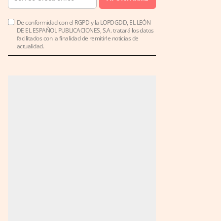
De conformidad con el RGPD y la LOPDGDD, EL LEÓN
DE EL ESPAÑOL PUBLICACIONES, S.A. tratará los datos
facilitados con la finalidad de remitirle noticias de
actualidad.