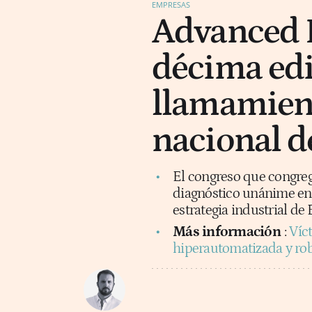
EMPRESAS
Advanced F
décima edi
llamamient
nacional d
El congreso que congre
diagnóstico unánime entr
estrategia industrial de
Más información
:
Víc
hiperautomatizada y rob