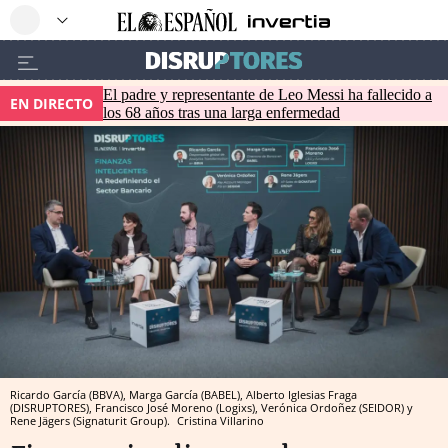
El padre y representante de Leo Messi ha fallecido a
EN DIRECTO
los 68 años tras una larga enfermedad
Ricardo García (BBVA), Marga García (BABEL), Alberto Iglesias Fraga
(DISRUPTORES), Francisco José Moreno (Logixs), Verónica Ordoñez (SEIDOR) y
Rene Jägers (Signaturit Group).
Cristina Villarino