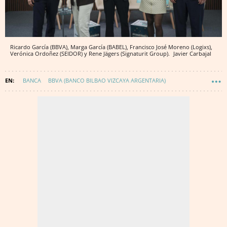
Ricardo García (BBVA), Marga García (BABEL), Francisco José Moreno (Logixs),
Verónica Ordoñez (SEIDOR) y Rene Jägers (Signaturit Group).
Javier Carbajal
BANCA
BBVA (BANCO BILBAO VIZCAYA ARGENTARIA)
INTELIGENCIA ARTIFICIAL
TECNOLOGÍA
INNOVACIÓN
TECNOLOGÍA MUNDO EMPRESARIAL
DIGITALIZACIÓN
ENCUENTROS DISRUPTORES
BANCOS