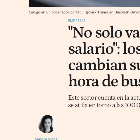
Código en un ordenador portátil.
@clark_fransa en Unsplash
Omic
EMPRESAS
"No solo v
salario": l
cambian su
hora de bu
Este sector cuenta en la ac
se sitúa en torno a las 100
Sandra Viñas