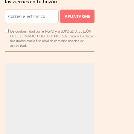
los viernes en tu buzón
APUNTARME
De conformidad con el RGPD y la LOPDGDD, EL LEÓN
DE EL ESPAÑOL PUBLICACIONES, S.A. tratará los datos
facilitados con la finalidad de remitirle noticias de
actualidad.