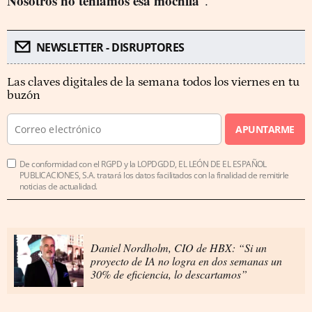
Nosotros no teníamos esa mochila
".
NEWSLETTER - DISRUPTORES
Las claves digitales de la semana todos los viernes en tu
buzón
APUNTARME
De conformidad con el RGPD y la LOPDGDD, EL LEÓN DE EL ESPAÑOL
PUBLICACIONES, S.A. tratará los datos facilitados con la finalidad de remitirle
noticias de actualidad.
Daniel Nordholm, CIO de HBX: “Si un
proyecto de IA no logra en dos semanas un
30% de eficiencia, lo descartamos”