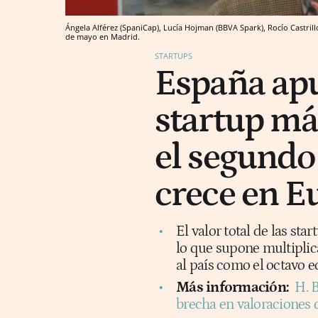
Ángela Alférez (SpaniCap), ​Lucía Hojman (BBVA Spark), Rocío Castril
de mayo en Madrid.
STARTUPS
España apu
startup más
el segundo
crece en E
El valor total de las st
lo que supone multiplic
al país como el octavo e
Más información:
H. B
brecha en valoraciones d