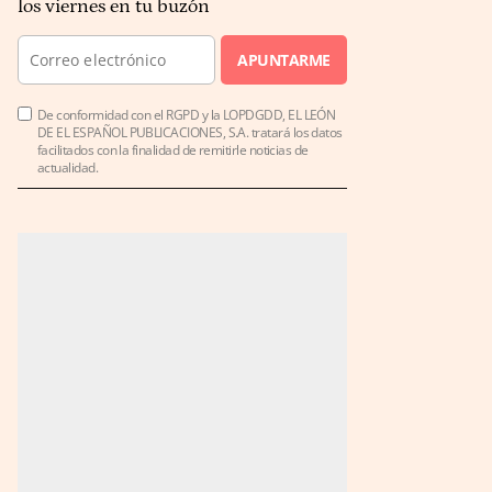
los viernes en tu buzón
APUNTARME
De conformidad con el RGPD y la LOPDGDD, EL LEÓN
DE EL ESPAÑOL PUBLICACIONES, S.A. tratará los datos
facilitados con la finalidad de remitirle noticias de
actualidad.