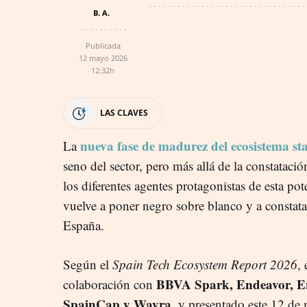
B. A.
Publicada
12 mayo 2026
12:32h
LAS CLAVES
nueva fase de madurez del ecosistema st
La
seno del sector, pero más allá de la constatación
los diferentes agentes protagonistas de esta po
vuelve a poner negro sobre blanco y a constata
España.
Según el
Spain Tech Ecosystem Report 2026
,
BBVA Spark, Endeavor, E
colaboración con
SpainCap y Wayra
, y presentado este 12 de m