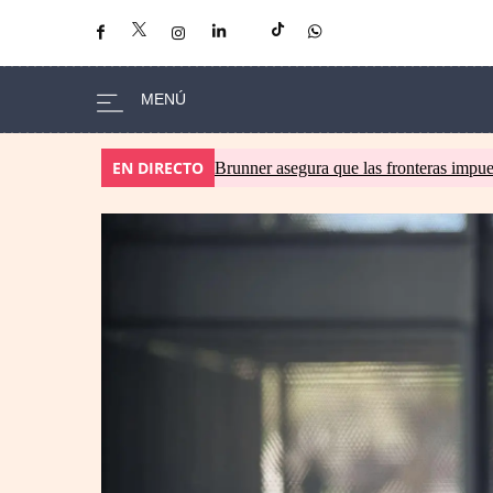
EN DIRECTO
Brunner asegura que las fronteras impues