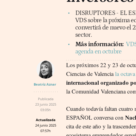
DISRUPTORES - EL ESPA
VDS sobre la próxima ed
convertirá de nuevo el 2
sector.
Más información:
VDS
agenda en octubre
Los próximos 22 y 23 de octub
Ciencias de Valencia
la octav
internacional organizado p
Beatriz Aznar
la Comunidad Valenciana como 
Publicada
23 junio 2025
Cuando todavía faltan cuatr
03:05h
Nac
ESPAÑOL conversa con
Actualizada
cita de este año y la trascende
24 junio 2025
07:57h
ecosistema emprendedor espa