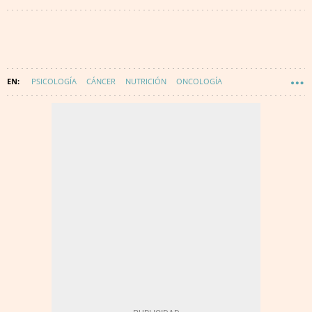
PSICOLOGÍA
CÁNCER
NUTRICIÓN
ONCOLOGÍA
TRATAMIENTOS MÉDICOS
SALUD
DIETISTA / NUTRICIONISTA
INNOVACIÓN
DIGITALIZACIÓN