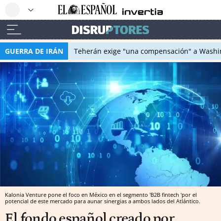
GUERRA DE IRÁN
Teherán exige "una compensación" a Washin
Kalonia Venture pone el foco en México en el segmento 'B2B fintech 'por el
potencial de este mercado para aunar sinergias a ambos lados del Atlántico.
El fondo español creado por