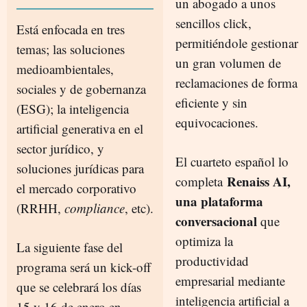
un abogado a unos
sencillos click,
Está enfocada en tres
permitiéndole gestionar
temas; las soluciones
un gran volumen de
medioambientales,
reclamaciones de forma
sociales y de gobernanza
eficiente y sin
(ESG); la inteligencia
equivocaciones.
artificial generativa en el
sector jurídico, y
El cuarteto español lo
soluciones jurídicas para
Renaiss AI,
completa
el mercado corporativo
una plataforma
(RRHH,
compliance
, etc).
conversacional
que
optimiza la
La siguiente fase del
productividad
programa será un kick-off
empresarial mediante
que se celebrará los días
inteligencia artificial a
15 y 16 de enero en