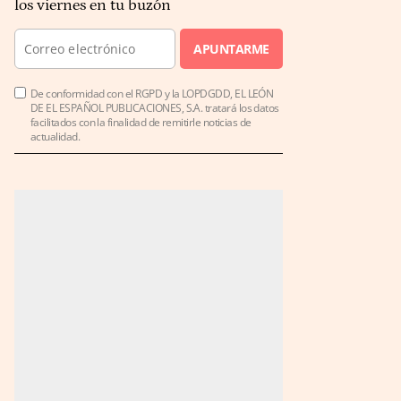
los viernes en tu buzón
APUNTARME
De conformidad con el RGPD y la LOPDGDD, EL LEÓN
DE EL ESPAÑOL PUBLICACIONES, S.A. tratará los datos
facilitados con la finalidad de remitirle noticias de
actualidad.