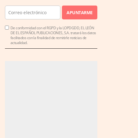
APUNTARME
De conformidad con el RGPD y la LOPDGDD, EL LEÓN
DE EL ESPAÑOL PUBLICACIONES, S.A. tratará los datos
facilitados con la finalidad de remitirle noticias de
actualidad.