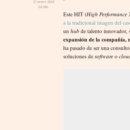
21 enero 2024
02:38h
Este HIT (
High Performance 
a la tradicional imagen del cas
un
hub
de talento innovador, 
expansión de la compañía, n
ha pasado de ser una consultora
soluciones de
software
o
clou