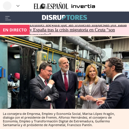
Brunner asegura que las fronteras impuestas por Italia
EN DIRECTO
y España tras la crisis migratoria en Ceuta "son
temporales"
La consejera de Empresa, Empleo y Economía Social, Marisa López Aragón,
dialoga con el presidente de Fremm, Alfonso Hernández, el consejero de
Economía, Empleo y Transformación Digital de Extremadura, Guillermo
Santamaría y el presidente de Aspremetal, Francisco Pantín.