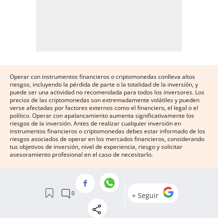
Operar con instrumentos financieros o criptomonedas conlleva altos
riesgos, incluyendo la pérdida de parte o la totalidad de la inversión, y
puede ser una actividad no recomendada para todos los inversores. Los
precios de las criptomonedas son extremadamente volátiles y pueden
verse afectadas por factores externos como el financiero, el legal o el
político. Operar con apalancamiento aumenta significativamente los
riesgos de la inversión. Antes de realizar cualquier inversión en
instrumentos financieros o criptomonedas debes estar informado de los
riesgos asociados de operar en los mercados financieros, considerando
tus objetivos de inversión, nivel de experiencia, riesgo y solicitar
asesoramiento profesional en el caso de necesitarlo.
Recuerda que los datos publicados en Invertia no son necesariamente
precisos ni emitidos en tiempo real. Los datos y precios contenidos en
Invertia no se proveen necesariamente por ningún mercado o bolsa de
valores, y pueden diferir del precio real de los mercados, por lo que no
son apropiados para tomar decisión de inversión basados en ellos.
Invertia no se responsabilizará en ningún caso de las pérdidas o daños
provocadas por la actividad inversora que relices basándote en datos de