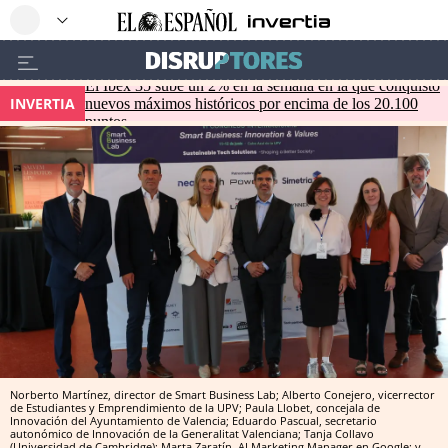
El Ibex 35 sube un 2% en la semana en la que conquistó
INVERTIA
nuevos máximos históricos por encima de los 20.100
puntos
Norberto Martínez, director de Smart Business Lab; Alberto Conejero, vicerrector
de Estudiantes y Emprendimiento de la UPV; Paula Llobet, concejala de
Innovación del Ayuntamiento de Valencia; Eduardo Pascual, secretario
autonómico de Innovación de la Generalitat Valenciana; Tanja Collavo
(Universidad de Cambridge); Marta Zaratín, AI Marketing Manager en Google; y