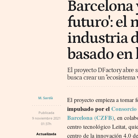
Barcelona y
futuro': el 
industria 
basado en 
El proyecto DFactory abre s
busca crear un "ecosistema v
M. Sardà
El proyecto empieza a tomar 
impulsado por el
Consorcio
Publicada
Barcelona (CZFB)
, en colab
9 noviembre 2021
01:37h
centro tecnológico Leitat, quie
Actualizada
centro de la innovación 4.0 d