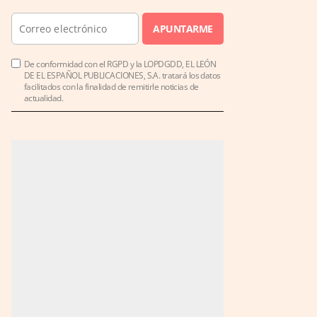
APUNTARME
De conformidad con el RGPD y la LOPDGDD, EL LEÓN
DE EL ESPAÑOL PUBLICACIONES, S.A. tratará los datos
facilitados con la finalidad de remitirle noticias de
actualidad.