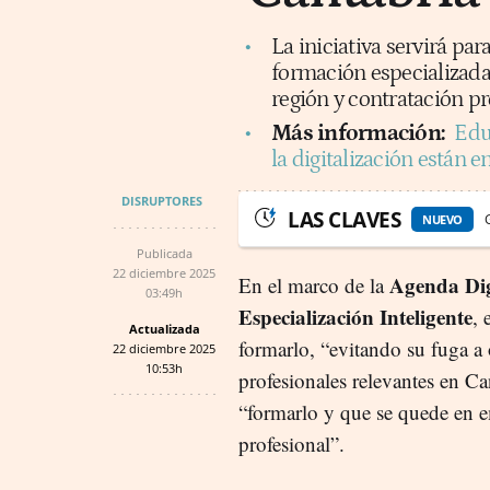
La iniciativa servirá par
formación especializada
región y contratación pr
Más información:
Edu
la digitalización están en
DISRUPTORES
LAS CLAVES
NUEVO
Publicada
22 diciembre 2025
Agenda Dig
En el marco de la
03:49h
Especialización Inteligente
, 
Actualizada
formarlo, “evitando su fuga a
22 diciembre 2025
10:53h
profesionales relevantes en Can
“formarlo y que se quede en em
profesional”.