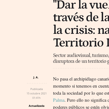
"Dar la vuel
través de l
la crisis: 
Territorio 
Sector audiovisual, turismo
disruptora de un territorio 
J. A.
No pasa el archipiélago canar
momento si tenemos en cuenta
Publicada
toda la sociedad por lo que e
15 octubre 2021
01:41h
Palma
. Pero ello no significa 
Actualizada
poderes públicos se estén olv