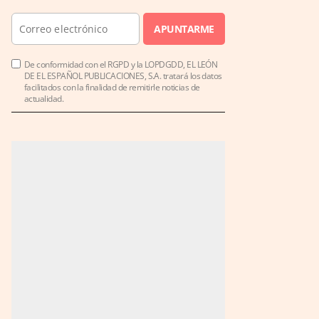
APUNTARME
De conformidad con el RGPD y la LOPDGDD, EL LEÓN
DE EL ESPAÑOL PUBLICACIONES, S.A. tratará los datos
facilitados con la finalidad de remitirle noticias de
actualidad.