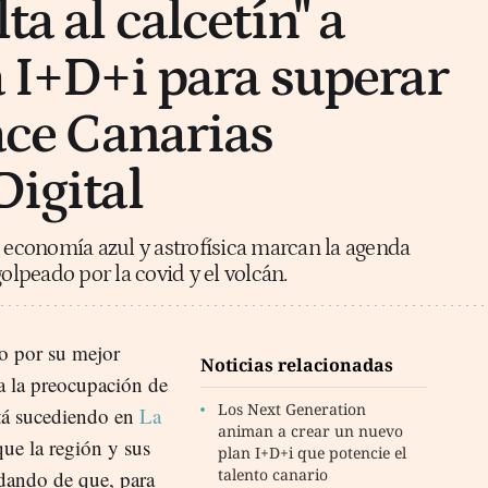
ta al calcetín" a
a I+D+i para superar
nace Canarias
Digital
, economía azul y astrofísica marcan la agenda
golpeado por la covid y el volcán.
io por su mejor
Noticias relacionadas
 la preocupación de
Los Next Generation
stá sucediendo en
La
animan a crear un nuevo
que la región y sus
plan I+D+i que potencie el
talento canario
idando de que, para