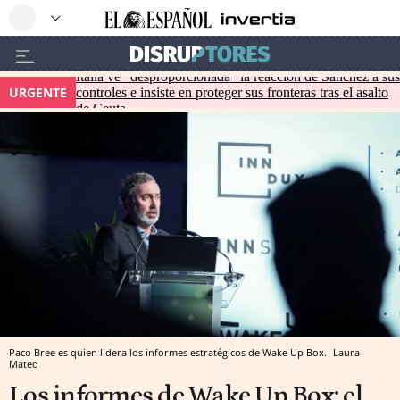
Italia ve "desproporcionada" la reacción de Sánchez a sus
URGENTE
controles e insiste en proteger sus fronteras tras el asalto
de Ceuta
Paco Bree es quien lidera los informes estratégicos de Wake Up Box.
Laura
Mateo
Los informes de Wake Up Box: el