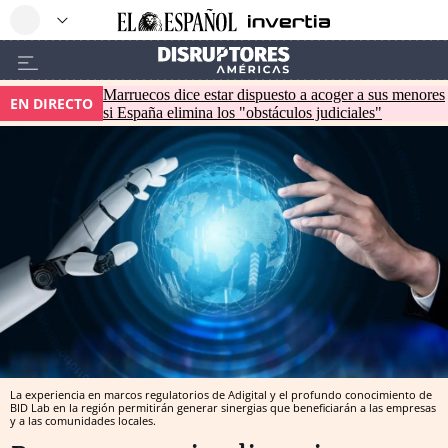
Marruecos dice estar dispuesto a acoger a sus menores
EN DIRECTO
si España elimina los "obstáculos judiciales"
La experiencia en marcos regulatorios de Adigital y el profundo conocimiento de
BID Lab en la región permitirán generar sinergias que beneficiarán a las empresas
y a las comunidades locales.