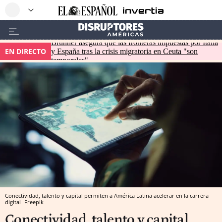
Brunner asegura que las fronteras impuestas por Italia
EN DIRECTO
y España tras la crisis migratoria en Ceuta "son
temporales"
Conectividad, talento y capital permiten a América Latina acelerar en la carrera
digital
Freepik
Conectividad, talento y capital