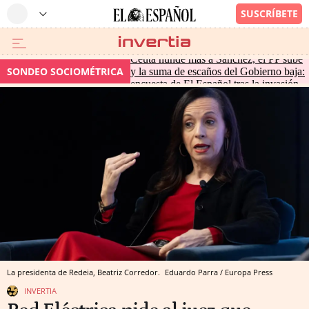
Ceuta hunde más a Sánchez, el PP sube
SONDEO SOCIOMÉTRICA
y la suma de escaños del Gobierno baja:
encuesta de El Español tras la invasión
La presidenta de Redeia, Beatriz Corredor.
Eduardo Parra / Europa Press
INVERTIA