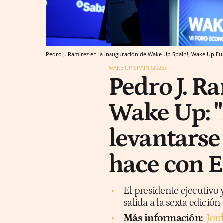
Pedro J. Ramírez en la inauguración de Wake Up Spain!, Wake Up Eu
WAKE UP SPAIN (2026)
Pedro J. Ra
Wake Up: "
levantarse 
hace con E
El presidente ejecutivo
salida a la sexta edición
Más información:
Jord