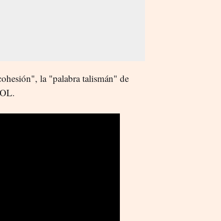
hesión", la "palabra talismán" de
ÑOL.