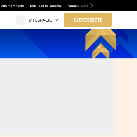
e Aldama y Koldo
Debilidad de Sánchez
Faltan albañiles
Rentabilidad de la viviend