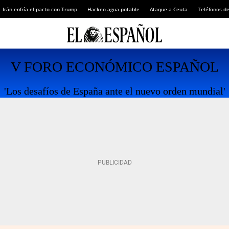
Irán enfría el pacto con Trump
Hackeo agua potable
Ataque a Ceuta
Teléfonos d
V FORO ECONÓMICO ESPAÑOL
'Los desafíos de España ante el nuevo orden mundial'