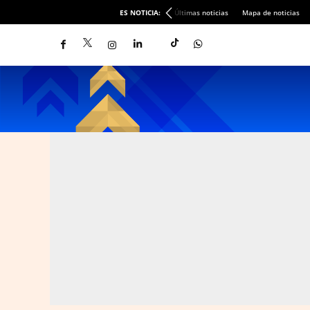
ES NOTICIA:
Últimas noticias
Mapa de noticias