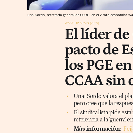
Unai Sordo, secretario general de CCOO, en el V foro económico Wa
WAKE UP SPAIN (2025)
El líder d
pacto de E
los PGE en
CCAA sin 
Unai Sordo valora el pl
pero cree que la respues
El sindicalista pide est
referencia a la 'guerra'
Más información:
Fei