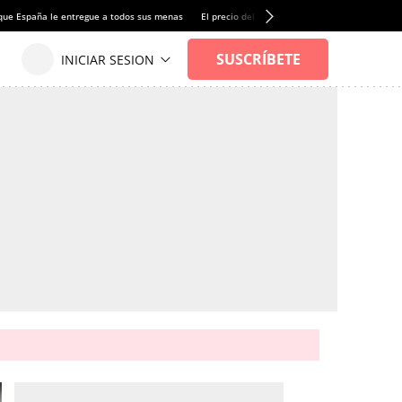
que España le entregue a todos sus menas
El precio del alquiler de vivienda baja por pri