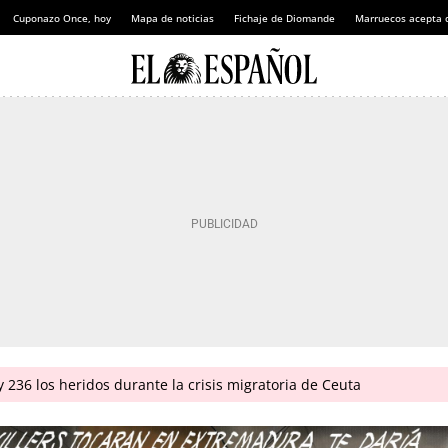
Cuponazo Once, hoy
Mapa de noticias
Fichaje de Diomande
Marruecos acepta 
 236 los heridos durante la crisis migratoria de Ceuta