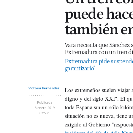
puede hace
también e
Vara necesita que Sánchez 
Extremadura con un tren di
Extremadura pide suspender 
garantizarlo"
Victoria Fernández
Los extremeños suelen viajar 
digno y del siglo XXI". El qu
Publicada
toda España sin un sólo kilóme
3 enero 2019
02:53h
situación no es nueva, tiene 
exigido al Gobierno "respuesta
incidente del día de Año Nue