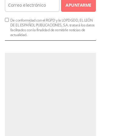
APUNTARME
De conformidad con el RGPD y la LOPDGDD, EL LEÓN
DE EL ESPAÑOL PUBLICACIONES, S.A. tratará los datos
facilitados con la finalidad de remitirle noticias de
actualidad.