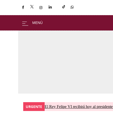
URGENTE
El Rey Felipe VI recibirá hoy al president