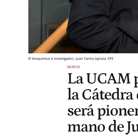
El bioquímico e investigador, Juan Carlos Izpisúa. EFE
MURCIA
La UCAM p
la Cátedra
será pione
mano de Ju