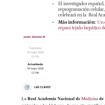
El investigador español
reprogramación celular,
celebrará en la
Real Ac
Más información:
Un 
repara tejido hepático d
Javier Sánchez B.
Publicada
18 mayo 2026
12:13h
Actualizada
18 mayo 2026
12:14h
LAS CLAVES
Real Academia Nacional de
de
La
Medicina