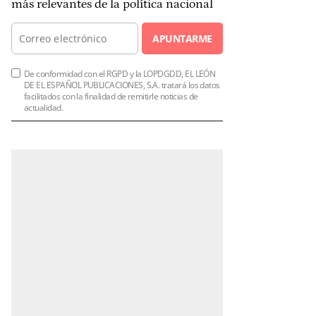
más relevantes de la política nacional
APUNTARME
De conformidad con el RGPD y la LOPDGDD, EL LEÓN
DE EL ESPAÑOL PUBLICACIONES, S.A. tratará los datos
facilitados con la finalidad de remitirle noticias de
actualidad.