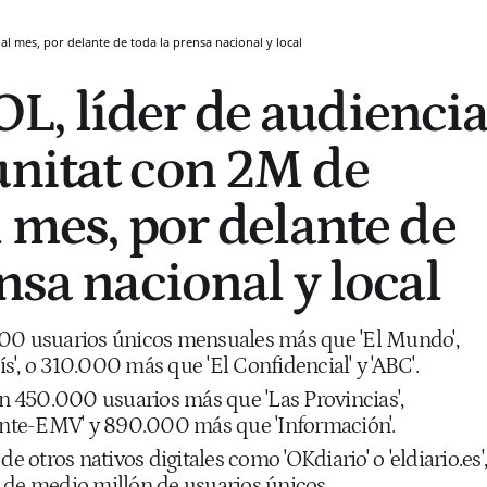
l mes, por delante de toda la prensa nacional y local
, líder de audienci
nitat con 2M de
l mes, por delante de
nsa nacional y local
000 usuarios únicos mensuales más que 'El Mundo',
', o 310.000 más que 'El Confidencial' y 'ABC'.
on 450.000 usuarios más que 'Las Provincias',
te-EMV' y 890.000 más que 'Información'.
otros nativos digitales como 'OKdiario' o 'eldiario.es',
 de medio millón de usuarios únicos.