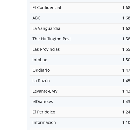
El Confidencial
1.6
ABC
1.6
La Vanguardia
1.6
The Huffington Post
1.5
Las Provincias
1.5
Infobae
1.5
OKdiario
1.4
La Razón
1.4
Levante-EMV
1.4
elDiario.es
1.4
El Periódico
1.2
Información
1.1