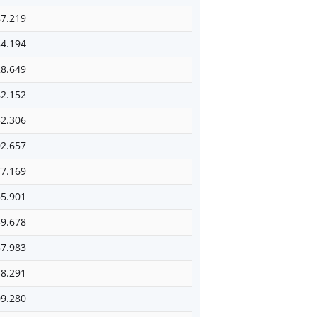
87.219
84.194
28.649
82.152
52.306
02.657
77.169
55.901
39.678
37.983
48.291
09.280