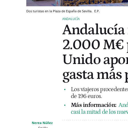
Dos turistas en la Plaza de España de Sevilla.
E.P.
ANDALUCÍA
Andalucía 
2.000 M€ 
Unido apor
gasta más 
Los viajeros procedente
de 196 euros.
Más información:
And
casi la mitad de los nuev
Nerea Núñez
Sevilla