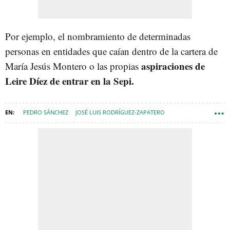
Por ejemplo, el nombramiento de determinadas
personas en entidades que caían dentro de la cartera de
aspiraciones de
María Jesús Montero o las propias
Leire Díez de entrar en la Sepi.
PEDRO SÁNCHEZ
JOSÉ LUIS RODRÍGUEZ-ZAPATERO
PSOE ANDALUCÍA
PARLAMENTO ANDALUZ
MARÍA JESÚS MONTERO
LEIRE DÍEZ
ESPANA-NEWSLETTER
PROYECTO WAKE UP! EUROPE