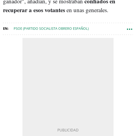
confiados en
ganador", añadían, y se mostraban
recuperar a esos votantes
en unas generales.
PSOE (PARTIDO SOCIALISTA OBRERO ESPAÑOL)
SEVILLA (MUNICIPIO)
PEDRO SÁNCHEZ
PSOE ANDALUCÍA
ELECCIONES ANDALUCÍA
MARÍA JESÚS MONTERO
ESPANA-NEWSLETTER
ELECCIONES ANDALUCÍA 2026