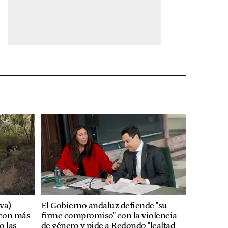
va)
El Gobierno andaluz defiende "su
 con más
firme compromiso" con la violencia
o las
de género y pide a Redondo "lealtad