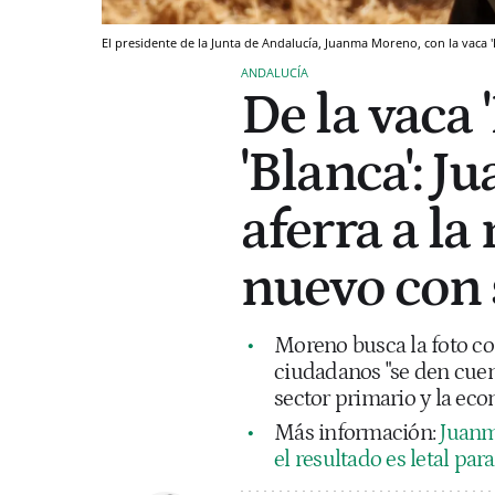
El presidente de la Junta de Andalucía, Juanma Moreno, con la vaca '
ANDALUCÍA
De la vaca 
'Blanca': 
aferra a la
nuevo con 
Moreno busca la foto con
ciudadanos "se den cuent
sector primario y la eco
Más información:
Juanma
el resultado es letal pa