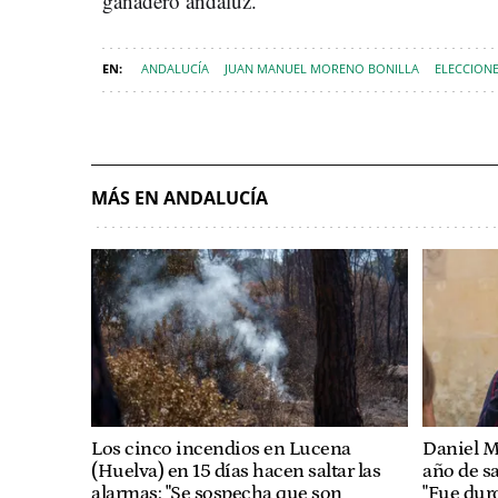
ganadero andaluz.
ANDALUCÍA
JUAN MANUEL MORENO BONILLA
ELECCION
MÁS EN ANDALUCÍA
Los cinco incendios en Lucena
Daniel M
(Huelva) en 15 días hacen saltar las
año de s
alarmas: "Se sospecha que son
"Fue dur