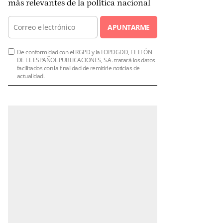
más relevantes de la política nacional
APUNTARME
De conformidad con el RGPD y la LOPDGDD, EL LEÓN
DE EL ESPAÑOL PUBLICACIONES, S.A. tratará los datos
facilitados con la finalidad de remitirle noticias de
actualidad.