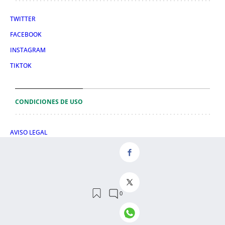
TWITTER
FACEBOOK
INSTAGRAM
TIKTOK
CONDICIONES DE USO
AVISO LEGAL
POLÍTICA DE PRIVACIDAD
CONDICIONES DE COMPRA
POLÍTICA DE COOKIES
AVISO DE TRANSPARENCIA
ADMINISTRACIÓN UTIQ