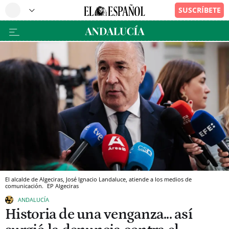
El alcalde de Algeciras, José Ignacio Landaluce, atiende a los medios de
comunicación.
EP
Algeciras
ANDALUCÍA
Historia de una venganza... así