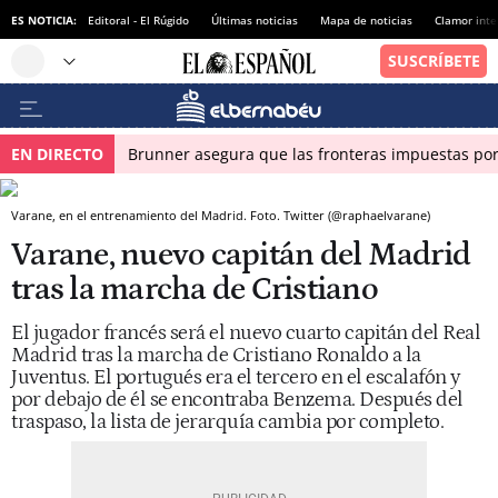
ES NOTICIA:
Editoral - El Rúgido
Últimas noticias
Mapa de noticias
Clamor inte
EN DIRECTO
Brunner asegura que las fronteras impuestas por I
Varane, en el entrenamiento del Madrid. Foto. Twitter (@raphaelvarane)
Varane, nuevo capitán del Madrid
tras la marcha de Cristiano
El jugador francés será el nuevo cuarto capitán del Real
Madrid tras la marcha de Cristiano Ronaldo a la
Juventus. El portugués era el tercero en el escalafón y
por debajo de él se encontraba Benzema. Después del
traspaso, la lista de jerarquía cambia por completo.