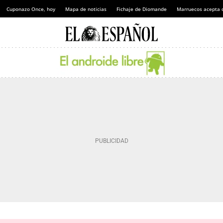
Cuponazo Once, hoy
Mapa de noticias
Fichaje de Diomande
Marruecos acepta 