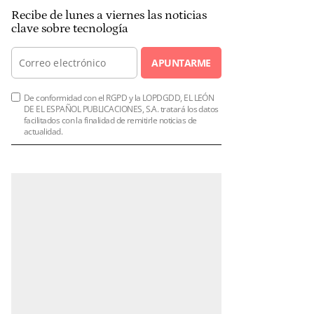
Recibe de lunes a viernes las noticias
clave sobre tecnología
APUNTARME
De conformidad con el RGPD y la LOPDGDD, EL LEÓN
DE EL ESPAÑOL PUBLICACIONES, S.A. tratará los datos
facilitados con la finalidad de remitirle noticias de
actualidad.