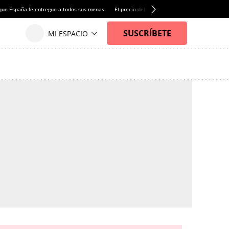
que España le entregue a todos sus menas
El precio del alquiler de vivienda baja por pri