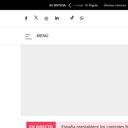
ES NOTICIA:
Editoral - El Rúgido
Últimas noticias
EN DIRECTO
España reestablece los controles fr