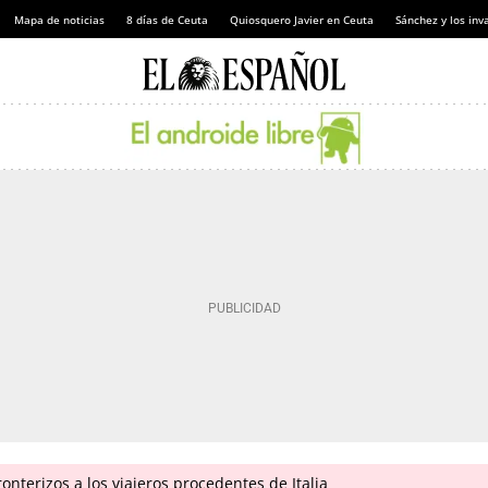
Mapa de noticias
8 días de Ceuta
Quiosquero Javier en Ceuta
Sánchez y los inv
onterizos a los viajeros procedentes de Italia