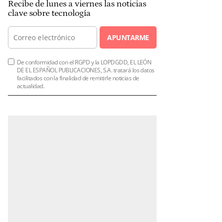
Recibe de lunes a viernes las noticias
clave sobre tecnología
APUNTARME
De conformidad con el RGPD y la LOPDGDD, EL LEÓN
DE EL ESPAÑOL PUBLICACIONES, S.A. tratará los datos
facilitados con la finalidad de remitirle noticias de
actualidad.