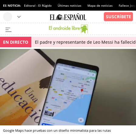
ES NOTICIA:
Editoral - El Rúgido
Últimas noticias
Mapa de noticias
Fallece Jor
EN DIRECTO
El padre y representante de Leo Messi ha falleci
Google Maps hace pruebas con un diseño minimalista para las rutas